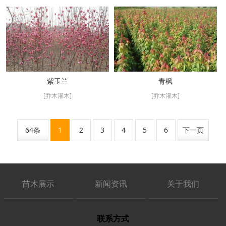
紫玉兰
青枫
[乔木灌木]
[乔木灌木]
64条
1
2
3
4
5
6
下一页
苗木展示
新闻资讯
关于我们
联系方式