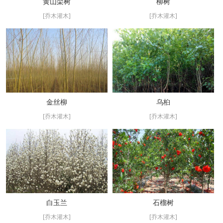
黄山栾树
柳树
[乔木灌木]
[乔木灌木]
金丝柳
乌桕
[乔木灌木]
[乔木灌木]
白玉兰
石榴树
[乔木灌木]
[乔木灌木]