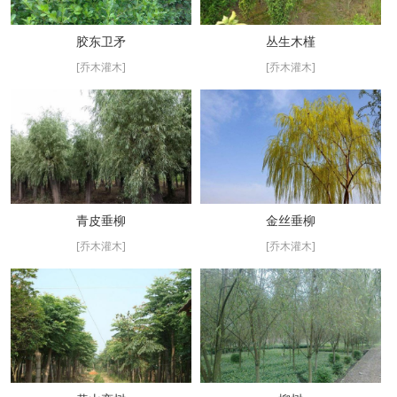
胶东卫矛
丛生木槿
[乔木灌木]
[乔木灌木]
青皮垂柳
金丝垂柳
[乔木灌木]
[乔木灌木]