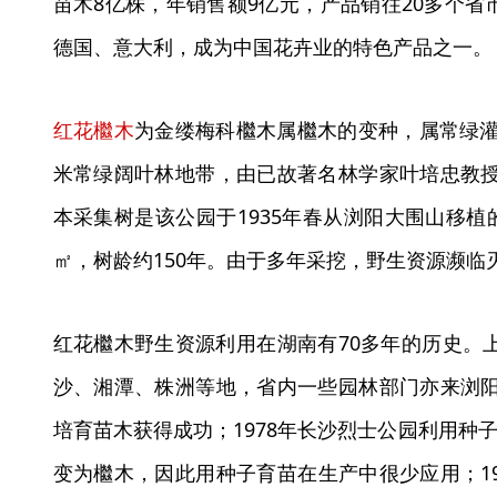
苗木8亿株，年销售额9亿元，产品销往20多个
德国、意大利，成为中国花卉业的特色产品之一。
红花檵木
为金缕梅科檵木属檵木的变种，属常绿灌
米常绿阔叶林地带，由已故著名林学家叶培忠教授
本采集树是该公园于1935年春从浏阳大围山移植
㎡，树龄约150年。由于多年采挖，野生资源濒临
红花檵木野生资源利用在湖南有70多年的历史。
沙、湘潭、株洲等地，省内一些园林部门亦来浏阳
培育苗木获得成功；1978年长沙烈士公园利用种子
变为檵木，因此用种子育苗在生产中很少应用；1