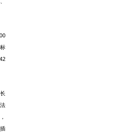
国、
00
式标
42
往长
压法
祖，
扦插