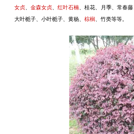
女贞
、
金森女贞
、
红叶石楠
、桂花、月季、常春藤
大叶栀子、小叶栀子、黄杨、
棕榈
、竹类等等。