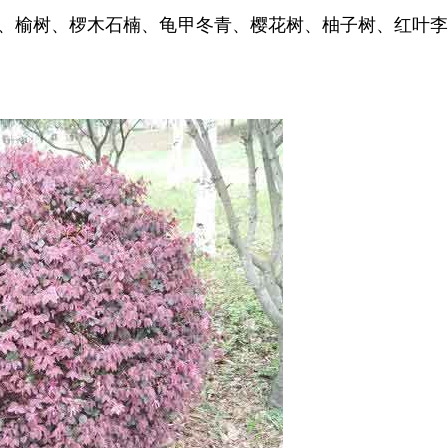
、榆树、椤木石楠、龟甲冬青、樱花树、柚子树、红叶