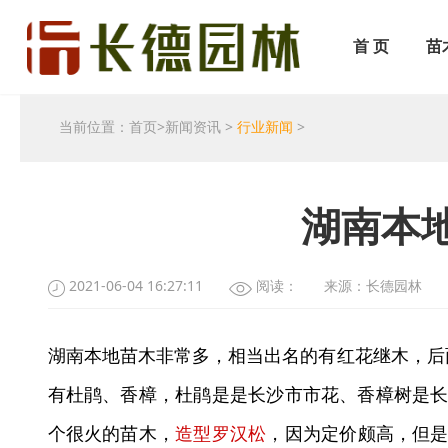
首 页
苗
当前位置：
首页
>
新闻资讯
>
行业新闻
>
湖南本
2021-06-04 16:27:11
阅读：
来源：长德园林
湖南本地苗木非常多，相当出名的有红花继木，后
有杜鹃、香樟，杜鹃是是长沙市市花、香樟树是长
个很火的苗木，
造型罗汉松
，因为定价颇高，但是