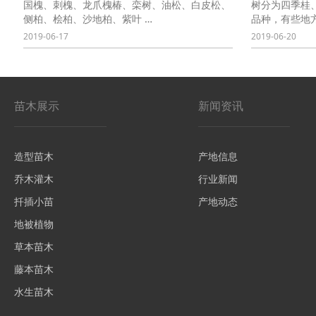
国槐、刺槐、龙爪槐椿、栾树、油松、白皮松、
树分为四季桂
侧柏、桧柏、沙地柏、紫叶 …
品种，有些地方
2019-06-17
2019-06-20
苗木展示
新闻资讯
造型苗木
产地信息
乔木灌木
行业新闻
扦插小苗
产地动态
地被植物
草本苗木
藤本苗木
水生苗木