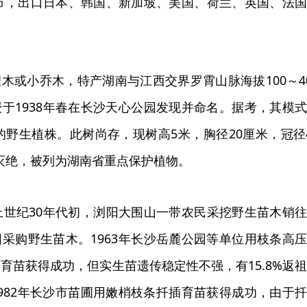
省市，出口日本、韩国、新加坡、美国、荷兰、英国、法
木或小乔木，特产湖南与江西交界罗霄山脉海拔100～4
于1938年春在长沙天心公园发现并命名。据考，其模
的野生植株。此树尚存，现树高5米，胸径20厘米，冠径
灭绝，被列为湖南省重点保护植物。
上世纪30年代初，浏阳大围山一带农民采挖野生苗木销
采购野生苗木。1963年长沙岳麓公园等单位用枝条高
育苗获得成功，但实生苗遗传稳定性不强，有15.8%返
982年长沙市苗圃用嫩梢枝条扦插育苗获得成功，由于