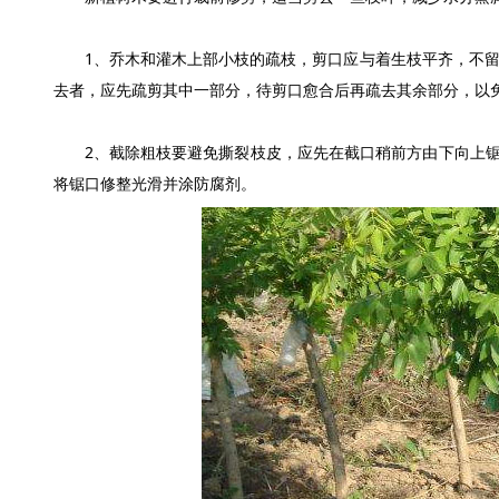
1、乔木和灌木上部小枝的疏枝，剪口应与着生枝平齐，不留小
去者，应先疏剪其中一部分，待剪口愈合后再疏去其余部分，以
2、截除粗枝要避免撕裂枝皮，应先在截口稍前方由下向上锯
将锯口修整光滑并涂防腐剂。