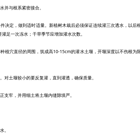
水并与根系紧密接合。
件决定，做到适时适量。新植树木栽后必须保证连续灌三次透水，以后
要灌足一次冻水；干旱季节应增加灌水次数。
穴直径的周围，筑成高10-15cm的灌水土堰，开堰深度以不伤根为
。对土堰较小的要反复灌，直到灌透，确保质量。
正支牢，并用细土将土堰内缝隙填严。
水。