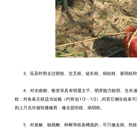
3、应及时剪去过密枝、交叉枝、徒长枝、病枯枝、衰弱枝和
4、对水曲柳、银杏等具有明显主干、萌芽能力较弱、生长速
枝；对各条主枝适当短截（约剪短1/3－1/2）,对其它侧生枝条
则上只允许做轻微修剪，修去损伤枝、病弱枝。
5、对臭椿、核桃楸、梓树等枝条稀疏的，可只修去病、伤枝