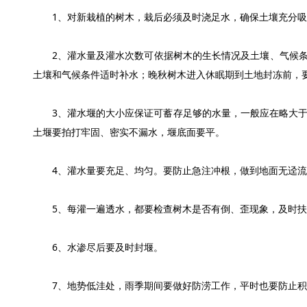
1、对新栽植的树木，栽后必须及时浇足水，确保土壤充分吸
2、灌水量及灌水次数可依据树木的生长情况及土壤、气候条
土壤和气候条件适时补水；晚秋树木进入休眠期到土地封冻前，
3、灌水堰的大小应保证可蓄存足够的水量，一般应在略大于种植
土堰要拍打牢固、密实不漏水，堰底面要平。
4、灌水量要充足、均匀。要防止急注冲根，做到地面无迳流
5、每灌一遍透水，都要检查树木是否有倒、歪现象，及时扶
6、水渗尽后要及时封堰。
7、地势低洼处，雨季期间要做好防涝工作，平时也要防止积