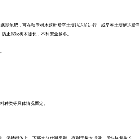
眠期施肥，可在秋季树木落叶后至土壤结冻前进行，或早春土壤解冻后
，防止深秋树木徒长，不利安全越冬。
。
料种类等具体情况而定。
，保持树体上、下部水分代谢平衡，有利于树木成活，尽快恢复生长。