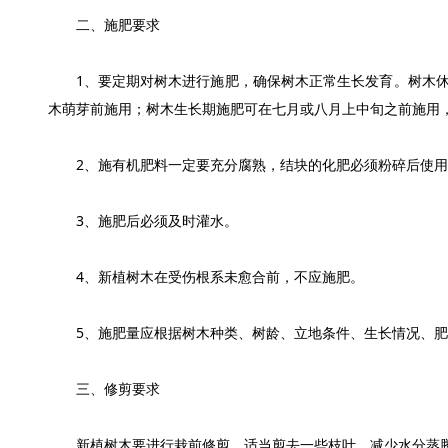
二、施肥要求
1、要定期对树木进行施肥，确保树木正常生长发育。树木休
木萌芽前施用；树木生长期施肥可在七月或八月上中旬之前施用
2、施有机肥料一定要充分腐熟，结块的化肥必须粉碎后使用
3、施肥后必须及时灌水。
4、新植树木在受伤根系未愈合前，不应施肥。
5、施肥量应根据树木种类、树龄、立地条件、生长情况、肥
三、修剪要求
新植树木要进行栽前修剪，适当剪去一些枝叶，减少水分蒸腾