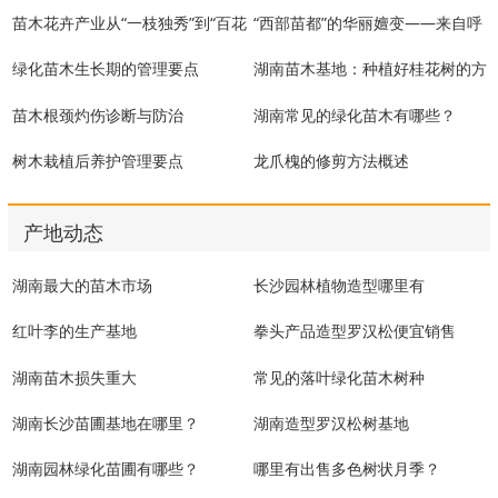
苗木花卉产业从“一枝独秀”到“百花
“西部苗都”的华丽嬗变——来自呼
齐放”
图壁县苗木产业的发展
绿化苗木生长期的管理要点
湖南苗木基地：种植好桂花树的方
法
苗木根颈灼伤诊断与防治
湖南常见的绿化苗木有哪些？
树木栽植后养护管理要点
龙爪槐的修剪方法概述
产地动态
湖南最大的苗木市场
长沙园林植物造型哪里有
红叶李的生产基地
拳头产品造型罗汉松便宜销售
湖南苗木损失重大
常见的落叶绿化苗木树种
湖南长沙苗圃基地在哪里？
湖南造型罗汉松树基地
湖南园林绿化苗圃有哪些？
哪里有出售多色树状月季？