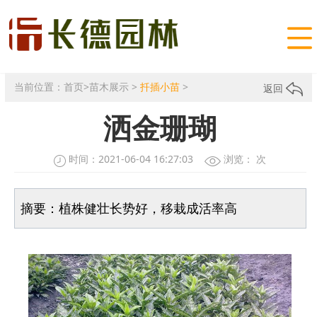

当前位置：
首页
>
苗木展示
>
扦插小苗
>
返回
洒金珊瑚
时间：2021-06-04 16:27:03
浏览：
次
摘要：植株健壮长势好，移栽成活率高