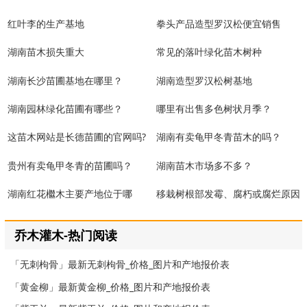
红叶李的生产基地
拳头产品造型罗汉松便宜销售
湖南苗木损失重大
常见的落叶绿化苗木树种
湖南长沙苗圃基地在哪里？
湖南造型罗汉松树基地
湖南园林绿化苗圃有哪些？
哪里有出售多色树状月季？
这苗木网站是长德苗圃的官网吗?
湖南有卖龟甲冬青苗木的吗？
贵州有卖龟甲冬青的苗圃吗？
湖南苗木市场多不多？
湖南红花檵木主要产地位于哪
移栽树根部发霉、腐朽或腐烂原因
里？
分析
乔木灌木-热门阅读
「无刺枸骨」最新无刺枸骨_价格_图片和产地报价表
「黄金柳」最新黄金柳_价格_图片和产地报价表