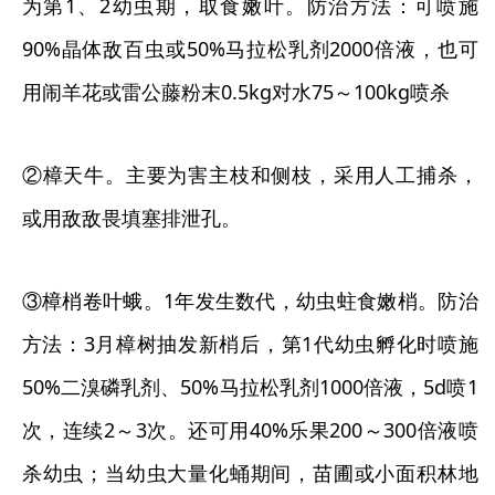
为第1、2幼虫期，取食嫩叶。防治方法：可喷施
90%晶体敌百虫或50%马拉松乳剂2000倍液，也可
用闹羊花或雷公藤粉末0.5kg对水75～100kg喷杀
②樟天牛。主要为害主枝和侧枝，采用人工捕杀，
或用敌敌畏填塞排泄孔。
③樟梢卷叶蛾。1年发生数代，幼虫蛀食嫩梢。防治
方法：3月樟树抽发新梢后，第1代幼虫孵化时喷施
50%二溴磷乳剂、50%马拉松乳剂1000倍液，5d喷1
次，连续2～3次。还可用40%乐果200～300倍液喷
杀幼虫；当幼虫大量化蛹期间，苗圃或小面积林地