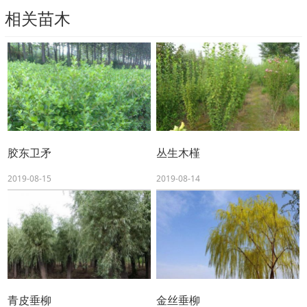
相关苗木
胶东卫矛
丛生木槿
2019-08-15
2019-08-14
青皮垂柳
金丝垂柳