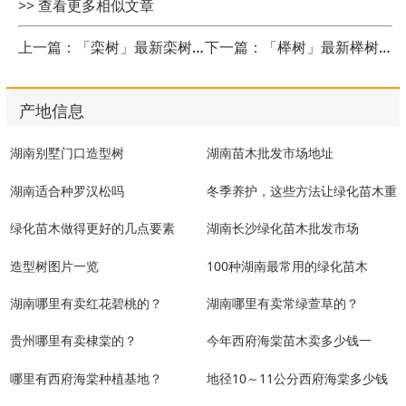
>> 查看更多相似文章
上一篇：「栾树」最新栾树_价格_图片和产地报价表
下一篇：「榉树」最新榉树_价格_图片和产地报价表
产地信息
湖南别墅门口造型树
湖南苗木批发市场地址
湖南适合种罗汉松吗
冬季养护，这些方法让绿化苗木重
现生机
绿化苗木做得更好的几点要素
湖南长沙绿化苗木批发市场
造型树图片一览
100种湖南最常用的绿化苗木
湖南哪里有卖红花碧桃的？
湖南哪里有卖常绿萱草的？
贵州哪里有卖棣棠的？
今年西府海棠苗木卖多少钱一
株？
哪里有西府海棠种植基地？
地径10～11公分西府海棠多少钱
一棵？