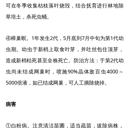
可在冬季收集枯枝落叶烧毁，结合抚育进行林地除
草培土，杀死虫蛹。
④樟巢螟。1年发生2代，5月底到7月中旬为第1代幼
虫期。幼虫于新梢上取食叶芽，并吐丝包住顶芽，
造成新梢枯死甚至全株死亡。防治方法：于第2代幼
虫尚未结成网巢时，喷施90%晶体敌百虫4000～
5000倍液，如已结成网巢，可人工摘除烧掉。
病害
①白粉病。注意清洁苗圃，适当疏苗，拔除病株，