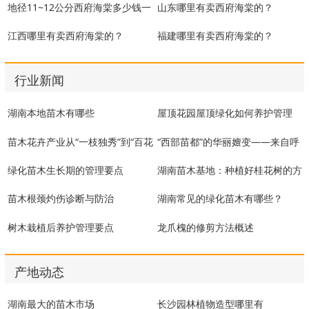
地径11~12公分西府海棠多少钱一
山东哪里有卖西府海棠的？
棵？
江西哪里有卖西府海棠的？
福建哪里有卖西府海棠的？
行业新闻
湖南本地苗木有哪些
屋顶花园屋顶绿化如何养护管理
苗木花卉产业从“一枝独秀”到“百花
“西部苗都”的华丽嬗变——来自呼
齐放”
图壁县苗木产业的发展
绿化苗木生长期的管理要点
湖南苗木基地：种植好桂花树的方
法
苗木根颈灼伤诊断与防治
湖南常见的绿化苗木有哪些？
树木栽植后养护管理要点
龙爪槐的修剪方法概述
产地动态
湖南最大的苗木市场
长沙园林植物造型哪里有