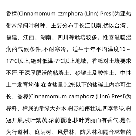
香樟(Cinnamomum czmphora (Linn) Presl)为亚热
带常绿阔叶树种。主要分布于长江以南,优以台湾、
福建、江西、湖南、四川等栽培较多。性喜温暖湿
润的气候条件,不耐寒冷。适生于年平均温度16～
17℃以上,绝对低温-7℃以上地域。香樟对土壤要求
不严,于深厚肥沃的粘壤土、砂壤土及酸性土、中性
土中发育均佳,在含盐量0.2%以下的盐碱土内亦可生
长。香樟(Cinnamomum camphorz (Linn) Presl)为
樟科、樟属的常绿大乔木,树形雄伟壮观,四季常绿,树
冠开展,枝叶繁茂,浓荫覆地,枝叶秀丽而有香气,是作
为行道树、庭荫树、风景林、防风林和隔音林带的