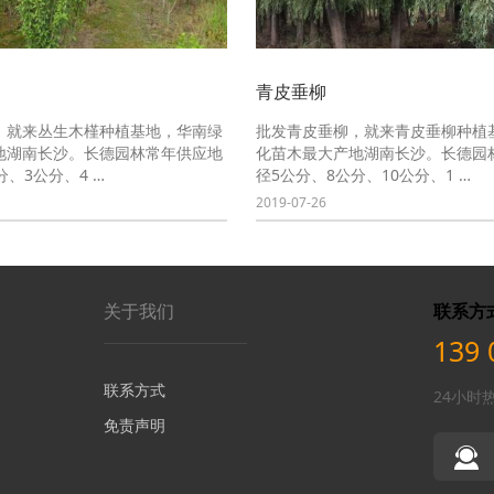
青皮垂柳
，就来丛生木槿种植基地，华南绿
批发青皮垂柳，就来青皮垂柳种植
地湖南长沙。长德园林常年供应地
化苗木最大产地湖南长沙。长德园
分、3公分、4 …
径5公分、8公分、10公分、1 …
2019-07-26
关于我们
联系方
139 
联系方式
24小时
免责声明