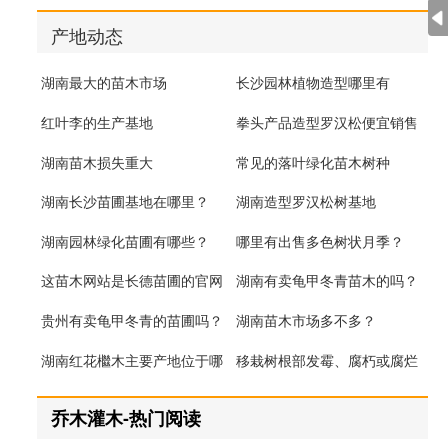
产地动态
湖南最大的苗木市场
长沙园林植物造型哪里有
红叶李的生产基地
拳头产品造型罗汉松便宜销售
湖南苗木损失重大
常见的落叶绿化苗木树种
湖南长沙苗圃基地在哪里？
湖南造型罗汉松树基地
湖南园林绿化苗圃有哪些？
哪里有出售多色树状月季？
这苗木网站是长德苗圃的官网
湖南有卖龟甲冬青苗木的吗？
吗?
贵州有卖龟甲冬青的苗圃吗？
湖南苗木市场多不多？
湖南红花檵木主要产地位于哪
移栽树根部发霉、腐朽或腐烂
里？
原因分析
乔木灌木-热门阅读