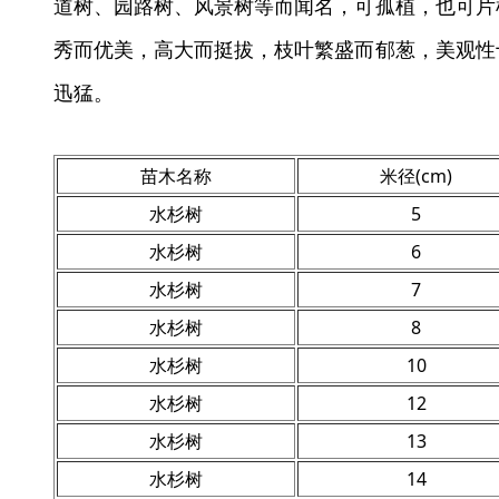
道树、园路树、风景树等而闻名，可孤植，也可片
秀而优美，高大而挺拔，枝叶繁盛而郁葱，美观性
迅猛。
苗木名称
米径(cm)
水杉树
5
水杉树
6
水杉树
7
水杉树
8
水杉树
10
水杉树
12
水杉树
13
水杉树
14