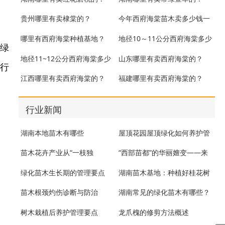
贵州哪里有卖棣棠的？
今年西府海棠苗木卖多少钱一
株？
哪里有西府海棠种植基地？
地径10～11公分西府海棠多少
面绿
钱一棵？
地径11~12公分西府海棠多少
山东哪里有卖西府海棠的？
做行
钱一棵？
江西哪里有卖西府海棠的？
福建哪里有卖西府海棠的？
行业新闻
湖南本地苗木有哪些
屋顶花园屋顶绿化如何养护管
理
苗木花卉产业从“一枝独
“西部苗都”的华丽嬗变——来
秀”到“百花齐放”
自呼图壁县苗木产业的发展
绿化苗木生长期的管理要点
湖南苗木基地：种植好桂花树
的方法
苗木根颈灼伤诊断与防治
湖南常见的绿化苗木有哪些？
树木栽植后养护管理要点
龙爪槐的修剪方法概述