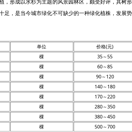
植，形成以水杉为主题的风景园林区，颇受好评，其树
十足，是当今城市绿化不可缺少的一种绿化植株，发展
单位
价格(元)
棵
35～55
棵
60～85
棵
90～120
棵
140～180
棵
170～220
棵
280～350
棵
380～450
棵
500～700