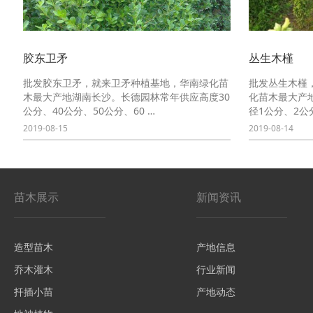
胶东卫矛
丛生木槿
批发胶东卫矛，就来卫矛种植基地，华南绿化苗
批发丛生木槿
木最大产地湖南长沙。长德园林常年供应高度30
化苗木最大产
公分、40公分、50公分、60 …
径1公分、2公
2019-08-15
2019-08-14
苗木展示
新闻资讯
造型苗木
产地信息
乔木灌木
行业新闻
扦插小苗
产地动态