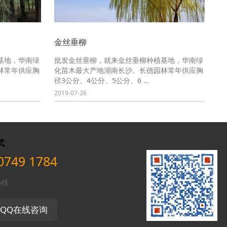
金丝垂柳
基地，华南绿
批发金丝垂柳，就来金丝垂柳种植基地，华南绿
林常年供应胸
化苗木最大产地湖南长沙。长德园林常年供应胸
径3公分、4公分、5公分、6 …
2019-07-26
式
0749 1784
热线
QQ在线咨询