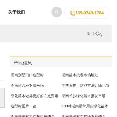
关于我们
139-0749-1784
返回
产地信息
湖南别墅门口造型树
湖南苗木批发市场地址
湖南适合种罗汉松吗
冬季养护，这些方法让绿化苗
木重现生机
绿化苗木做得更好的几点要素
湖南长沙绿化苗木批发市场
造型树图片一览
100种湖南最常用的绿化苗木
湖南哪里有卖红花碧桃的？
湖南哪里有卖常绿萱草的？