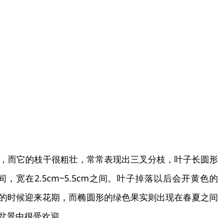
右，而它的枝干很粗壮，常常表现出三叉分枝，叶子长圆
间，宽在2.5cm~5.5cm之间。叶子掉落以后会开黄色
的时候迎来花期，而椭圆形的绿色果实则出现在春夏之
盆景中很受欢迎。