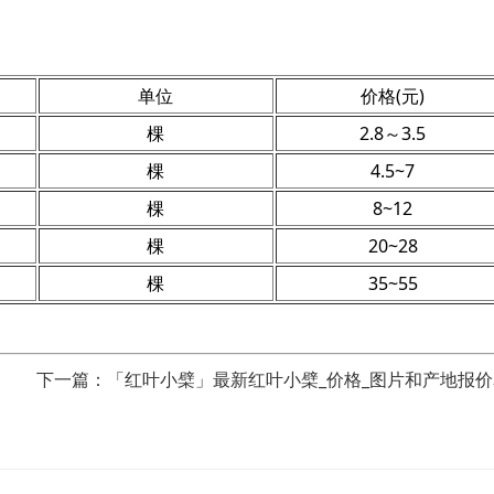
单位
价格(元)
棵
2.8～3.5
棵
4.5~7
棵
8~12
棵
20~28
棵
35~55
下一篇：「红叶小檗」最新红叶小檗_价格_图片和产地报价