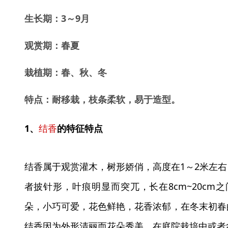
生长期：3～9月
观赏期：春夏
栽植期：春、秋、冬
特点：耐移栽，枝条柔软，易于造型。
1、
结香
的特征特点
结香属于观赏灌木，树形娇俏，高度在1～2米左
者披针形，叶痕明显而突兀，长在8cm~20cm之
朵，小巧可爱，花色鲜艳，花香浓郁，在冬末初春
结香因为外形清丽而花朵秀美，在庭院栽培中或者