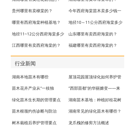
贵州哪里有卖棣棠的？
今年西府海棠苗木卖多少钱一
株？
哪里有西府海棠种植基地？
地径10～11公分西府海棠多少
钱一棵？
地径11~12公分西府海棠多少
山东哪里有卖西府海棠的？
钱一棵？
江西哪里有卖西府海棠的？
福建哪里有卖西府海棠的？
行业新闻
湖南本地苗木有哪些
屋顶花园屋顶绿化如何养护管
理
苗木花卉产业从“一枝独
“西部苗都”的华丽嬗变——来
秀”到“百花齐放”
自呼图壁县苗木产业的发展
绿化苗木生长期的管理要点
湖南苗木基地：种植好桂花树
的方法
苗木根颈灼伤诊断与防治
湖南常见的绿化苗木有哪些？
树木栽植后养护管理要点
龙爪槐的修剪方法概述