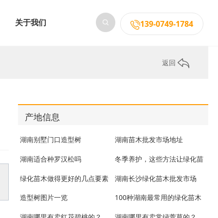
关于我们
139-0749-1784
返回
产地信息
湖南别墅门口造型树
湖南苗木批发市场地址
湖南适合种罗汉松吗
冬季养护，这些方法让绿化苗
木重现生机
绿化苗木做得更好的几点要素
湖南长沙绿化苗木批发市场
造型树图片一览
100种湖南最常用的绿化苗木
湖南哪里有卖红花碧桃的？
湖南哪里有卖常绿萱草的？