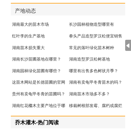
产地动态
湖南最大的苗木市场
长沙园林植物造型哪里有
红叶李的生产基地
拳头产品造型罗汉松便宜销售
湖南苗木损失重大
常见的落叶绿化苗木树种
湖南长沙苗圃基地在哪里？
湖南造型罗汉松树基地
湖南园林绿化苗圃有哪些？
哪里有出售多色树状月季？
这苗木网站是长德苗圃的官网
湖南有卖龟甲冬青苗木的吗？
吗?
贵州有卖龟甲冬青的苗圃吗？
湖南苗木市场多不多？
湖南红花檵木主要产地位于哪
移栽树根部发霉、腐朽或腐烂
里？
原因分析
乔木灌木-热门阅读