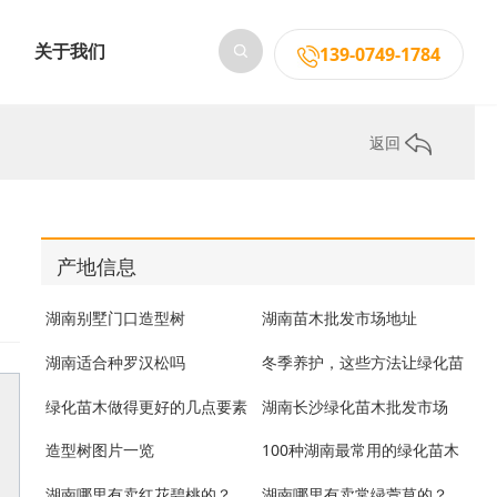
关于我们
139-0749-1784
返回
产地信息
湖南别墅门口造型树
湖南苗木批发市场地址
湖南适合种罗汉松吗
冬季养护，这些方法让绿化苗
木重现生机
绿化苗木做得更好的几点要素
湖南长沙绿化苗木批发市场
年
造型树图片一览
100种湖南最常用的绿化苗木
货
湖南哪里有卖红花碧桃的？
湖南哪里有卖常绿萱草的？