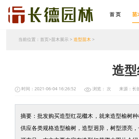
首 页
苗
当前位置：
首页
>
苗木展示
>
造型苗木
>
造型
时间：2021-06-04 16:26:52
浏览：
次
来源：长
摘要：批发购买造型红花檵木，就来造型榆树种
供应各类规格造型榆树，造型迥异，树型漂亮，