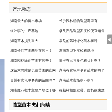
产地动态
湖南最大的苗木市场
长沙园林植物造型哪里有
红叶李的生产基地
拳头产品造型罗汉松便宜销售
湖南苗木损失重大
常见的落叶绿化苗木树种
湖南长沙苗圃基地在哪里？
湖南造型罗汉松树基地
湖南园林绿化苗圃有哪些？
哪里有出售多色树状月季？
这苗木网站是长德苗圃的官网
湖南有卖龟甲冬青苗木的吗？
吗?
贵州有卖龟甲冬青的苗圃吗？
湖南苗木市场多不多？
湖南红花檵木主要产地位于哪
移栽树根部发霉、腐朽或腐烂
里？
原因分析
造型苗木-热门阅读