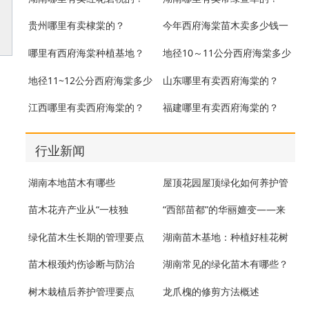
造
贵州哪里有卖棣棠的？
今年西府海棠苗木卖多少钱一
株？
哪里有西府海棠种植基地？
地径10～11公分西府海棠多少
钱一棵？
地径11~12公分西府海棠多少
山东哪里有卖西府海棠的？
钱一棵？
江西哪里有卖西府海棠的？
福建哪里有卖西府海棠的？
行业新闻
湖南本地苗木有哪些
屋顶花园屋顶绿化如何养护管
理
苗木花卉产业从“一枝独
“西部苗都”的华丽嬗变——来
秀”到“百花齐放”
自呼图壁县苗木产业的发展
绿化苗木生长期的管理要点
湖南苗木基地：种植好桂花树
的方法
苗木根颈灼伤诊断与防治
湖南常见的绿化苗木有哪些？
树木栽植后养护管理要点
龙爪槐的修剪方法概述