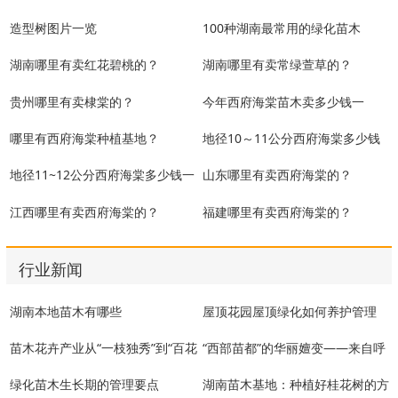
造型树图片一览
100种湖南最常用的绿化苗木
湖南哪里有卖红花碧桃的？
湖南哪里有卖常绿萱草的？
贵州哪里有卖棣棠的？
今年西府海棠苗木卖多少钱一
株？
哪里有西府海棠种植基地？
地径10～11公分西府海棠多少钱
一棵？
地径11~12公分西府海棠多少钱一
山东哪里有卖西府海棠的？
棵？
江西哪里有卖西府海棠的？
福建哪里有卖西府海棠的？
行业新闻
湖南本地苗木有哪些
屋顶花园屋顶绿化如何养护管理
苗木花卉产业从“一枝独秀”到“百花
“西部苗都”的华丽嬗变——来自呼
齐放”
图壁县苗木产业的发展
绿化苗木生长期的管理要点
湖南苗木基地：种植好桂花树的方